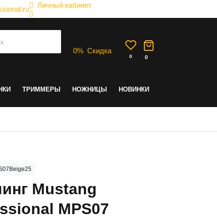
Личный кабинет
sional.ru
0
%
Скидка
0
0
НКИ
ТРИММЕРЫ
НОЖНИЦЫ
НОВИНКИ
S07Beige25
инг Mustang
essional MPS07