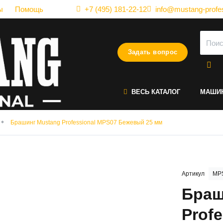
ы
Помощь
+7 (495) 181-22-12
info@mustang-profes
Задать вопрос
ВЕСЬ КАТАЛОГ
МАШИ
Брашинг Mustang Professional MPS07 Бежевый 25 мм
Артикул
MP
Браш
Prof