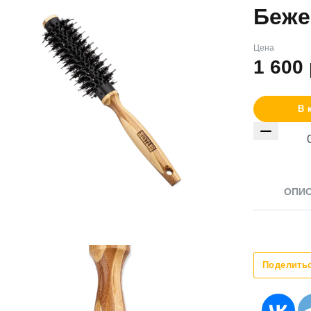
Беже
Цена
1 600
В 
ОПИ
Поделить