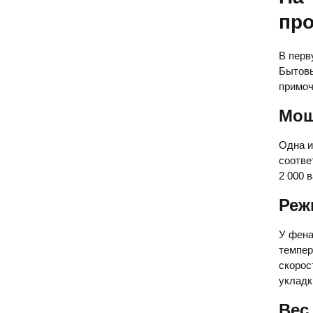
пр
В перв
Бытовы
примоч
Мощ
Одна и
соотве
2 000 в
Ре
У фена
темпер
скорос
укладк
Вес