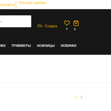
Личный кабинет
sional.ru
0
%
Скидка
0
0
НКИ
ТРИММЕРЫ
НОЖНИЦЫ
НОВИНКИ
олос