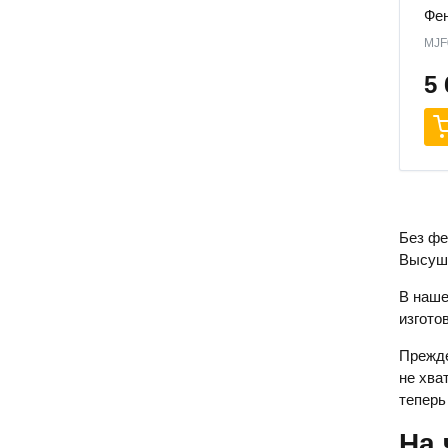
Фен
MJF
5
Без фе
Высуши
В наше
изгото
Прежде
не хва
теперь
На 