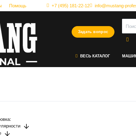
ы
Помощь
+7 (495) 181-22-12
info@mustang-profes
Задать вопрос
ВЕСЬ КАТАЛОГ
МАШИ
фессиональные фены для в
овка:
улярности
е