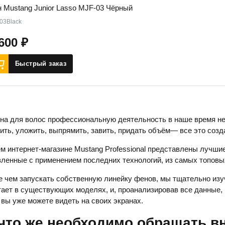
 Mustang Junior Lasso MJF-03 Чёрный
03Black
 600
₽
Быстрый заказ
на для волос профессиональную деятельность в наше время не
ть, уложить, выпрямить, завить, придать объём— все это созд
м интернет-магазине Mustang Professional представлены лучш
вленные с применением последних технологий, из самых топовы
 чем запускать собственную линейку фенов, мы тщательно из
тает в существующих моделях, и, проанализировав все данные, 
 вы уже можете видеть на своих экранах.
что же необходимо обращать в