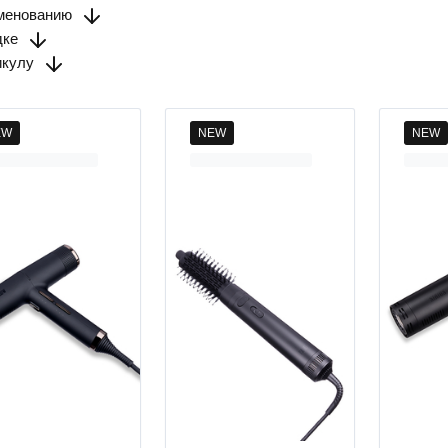
менованию
дке
икулу
EW
NEW
NEW