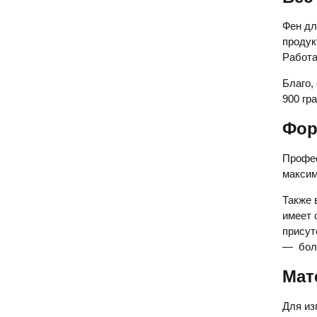
Фен дл
продук
Работа
Благо,
900 гр
Фор
Профес
макси
Также 
имеет 
присут
— боле
Мат
Для из