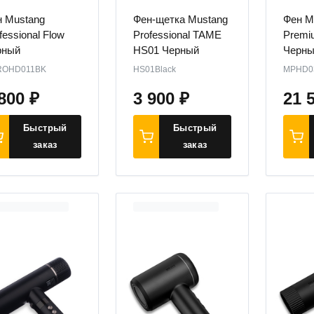
 Mustang
Фен-щетка Mustang
Фен M
fessional Flow
Professional TAME
Premiu
рный
HS01 Черный
Черны
ROHD011BK
HS01Black
MPHD0
 800
₽
3 900
₽
21 
Быстрый
Быстрый
заказ
заказ