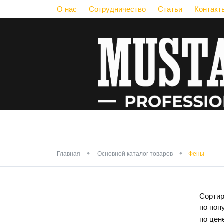
О нас
Сотрудничество
Статьи
Контакт
Про
Главная
Основной каталог товаров
Фены
Сортир
по поп
по цен