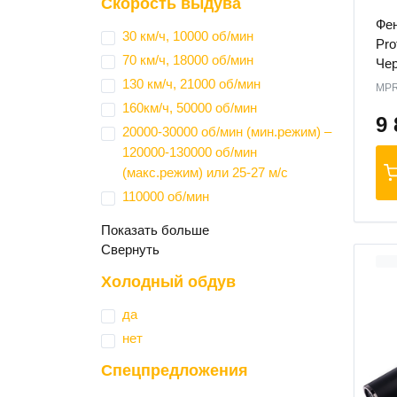
Скорость выдува
Фен
30 км/ч, 10000 об/мин
Pro
70 км/ч, 18000 об/мин
Че
130 км/ч, 21000 об/мин
MP
160км/ч, 50000 об/мин
9
20000-30000 об/мин (мин.режим) –
120000-130000 об/мин
(макс.режим) или 25-27 м/с
110000 об/мин
Показать больше
Свернуть
Холодный обдув
да
нет
Спецпредложения