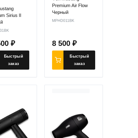
Premium Air Flow
ustang
Черный
m Sirius II
MPHD011BK
й
31BK
500
₽
8 500
₽
Быстрый
Быстрый
заказ
заказ