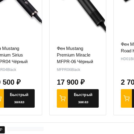
Фен M
 Mustang
Фен Mustang
Road 
mium Sirius
Premium Miracle
HD01Bl
PR04 Чёрный
MFPR-06 Чёрный
R04Black
MFPR06Black
9 500
₽
17 900
₽
2 7
Быстрый
Быстрый
заказ
заказ
P