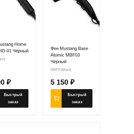
ustang Home
Фен Mustang Base
HD-01 Чёрный
Atomic MBF03
ack
Чёрный
MBF03Black
00
₽
5 150
₽
Быстрый
Быстрый
заказ
заказ