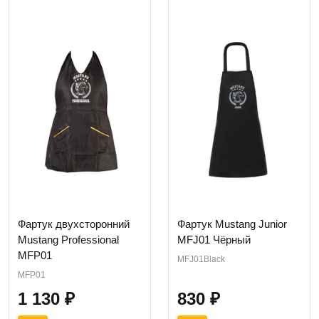
Фартук двухсторонний
Фартук Mustang Junior
Mustang Professional
MFJ01 Чёрный
MFP01
MFJ01Black
MFP01
1 130
₽
830
₽