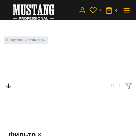
0
0
Фартуки и пеньюары
Парикмахерские фартуки
и передники
Фильтр