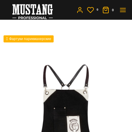
0
0
Фартуки парикмахерские