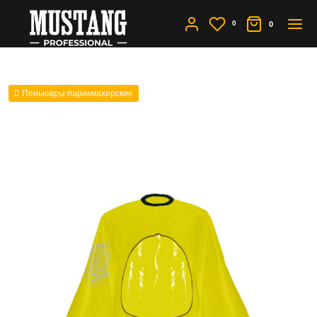
0
0
Пеньюары парикмахерские