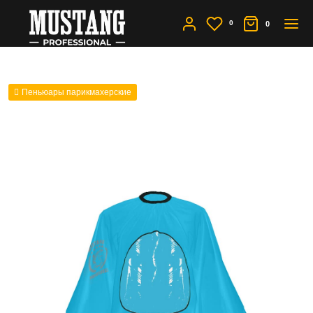
0
0
Пеньюары парикмахерские