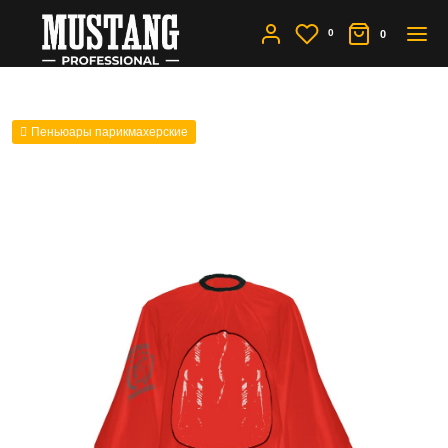
0
0
Пеньюары парикмахерские