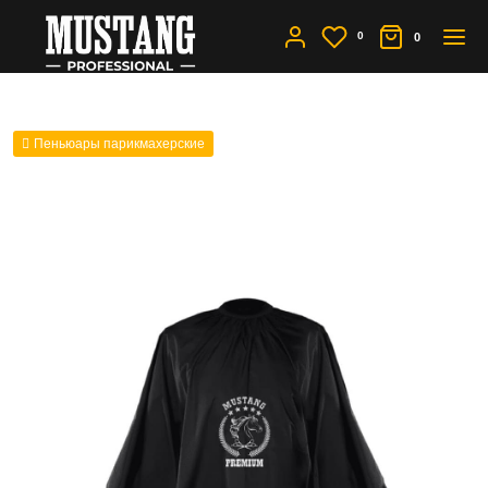
0
0
Пеньюары парикмахерские