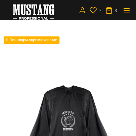
0
0
Пеньюары парикмахерские