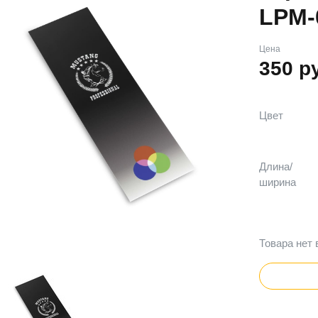
LPM-
Цена
350
р
Цвет
Длина/
ширина
Товара нет 