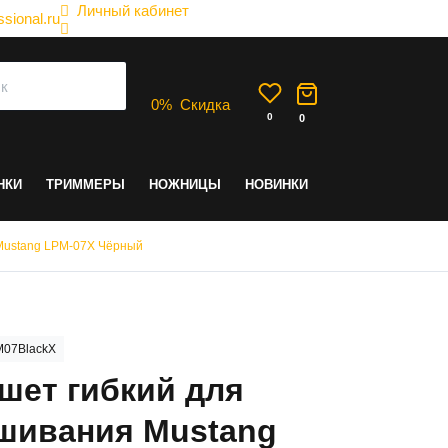
Личный кабинет
sional.ru
0
%
Скидка
0
0
НКИ
ТРИММЕРЫ
НОЖНИЦЫ
НОВИНКИ
Mustang LPM-07X Чёрный
07BlackX
шет гибкий для
шивания Mustang