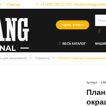
ы
Помощь
+7 (495) 181-22-12
info@mustang-profes
Задать вопрос
ВЕСЬ КАТАЛОГ
МАШИ
ы для окрашивания
Планшеты
Планшет гибкий для окрашивания 
Артикул
LPM
План
окра