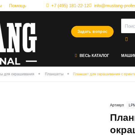
ы
Помощь
+7 (495) 181-22-12
info@mustang-profes
Задать вопрос
ВЕСЬ КАТАЛОГ
МАШИ
ы для окрашивания
Планшеты
Планшет для окрашивания с прин
Артикул
LPM
План
окра