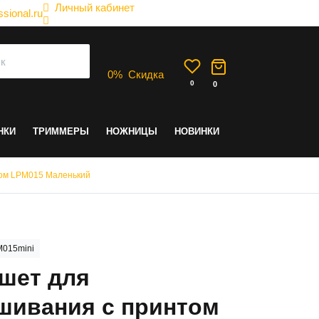
Личный кабинет
sional.ru
0
%
Скидка
0
0
НКИ
ТРИММЕРЫ
НОЖНИЦЫ
НОВИНКИ
том LPM015 Маленький
015mini
шет для
шивания с принтом