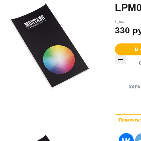
LPM0
Цена
330
р
В 
ХАРА
Поделить