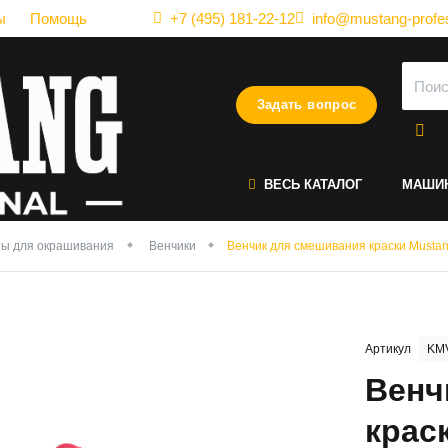
ы
Помощь
+7 (495) 181-22-12
info@mustang-profes
Задать вопрос
ВЕСЬ КАТАЛОГ
МАШИ
ы для окрашивания
Венчики
Венчик для смешивания краски Musta
Артикул
KM
Венч
крас