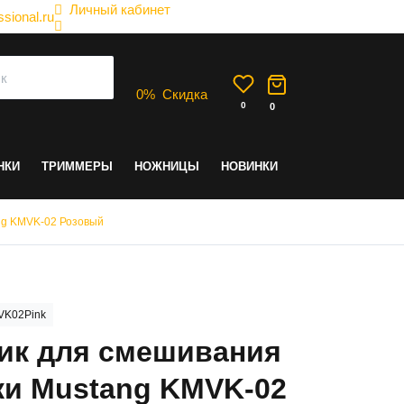
Личный кабинет
sional.ru
0
%
Скидка
0
0
НКИ
ТРИММЕРЫ
НОЖНИЦЫ
НОВИНКИ
ng KMVK-02 Розовый
VK02Pink
ик для смешивания
ки Mustang KMVK-02