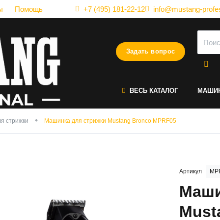
ы
Помощь
+7 (495) 181-22-12
info@mustang-profes
Задать вопрос
ВЕСЬ КАТАЛОГ
МАШИ
я стрижки
Машинка для стрижки Mustang Bronco MPRF05
Артикул
MP
Маши
Must