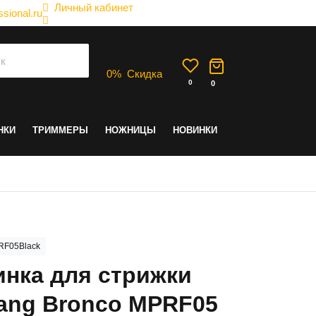
Личный кабинет
sional.ru
0
%
Скидка
0
0
НКИ
ТРИММЕРЫ
НОЖНИЦЫ
НОВИНКИ
RF05Black
нка для стрижки
ang Bronco MPRF05