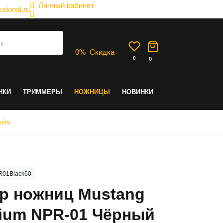
Личный кабинет
sional.ru
0
%
Скидка
0
0
НКИ
ТРИММЕРЫ
НОЖНИЦЫ
НОВИНКИ
дюйм
01Black60
р ножниц Mustang
ium NPR-01 Чёрный