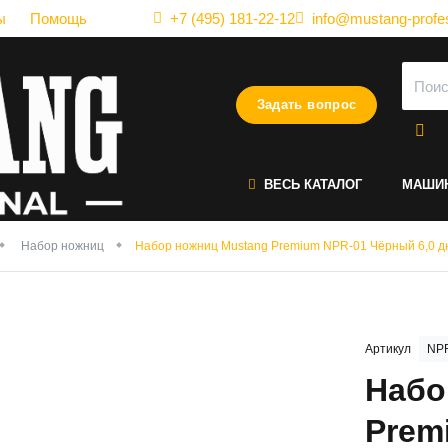
ы
Помощь
+7 (495) 181-22-12
info@mustang-profes
Задать вопрос
ВЕСЬ КАТАЛОГ
МАШИ
Набор ножниц
Набор ножниц Mustang Premium NPR-01 Чёрный 6,0 
Артикул
NPR
Набо
Prem