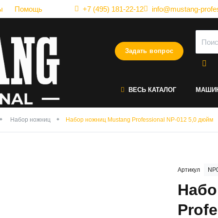
ы
Помощь
+7 (495) 181-22-12
info@mustang-profes
Задать вопрос
ВЕСЬ КАТАЛОГ
МАШИ
Набор ножниц
Набор ножниц Mustang Professional NP-012 5,0 дюйм
Артикул
NP
Набо
Profe