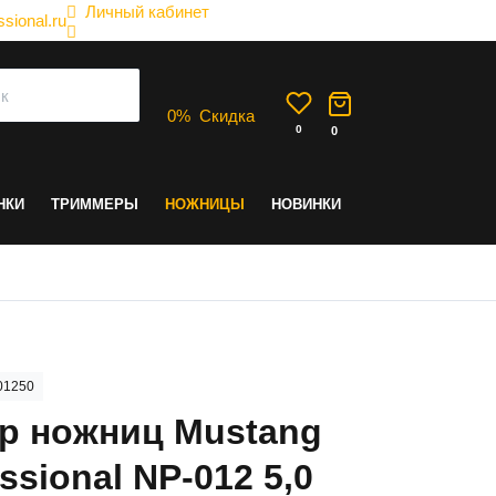
Личный кабинет
sional.ru
0
%
Скидка
0
0
НКИ
ТРИММЕРЫ
НОЖНИЦЫ
НОВИНКИ
01250
р ножниц Mustang
ssional NP-012 5,0