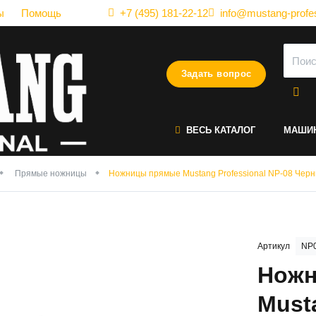
ы
Помощь
+7 (495) 181-22-12
info@mustang-profes
Задать вопрос
ВЕСЬ КАТАЛОГ
МАШИ
Прямые ножницы
Ножницы прямые Mustang Professional NP-08 Черн
Артикул
NP0
Ножн
Must