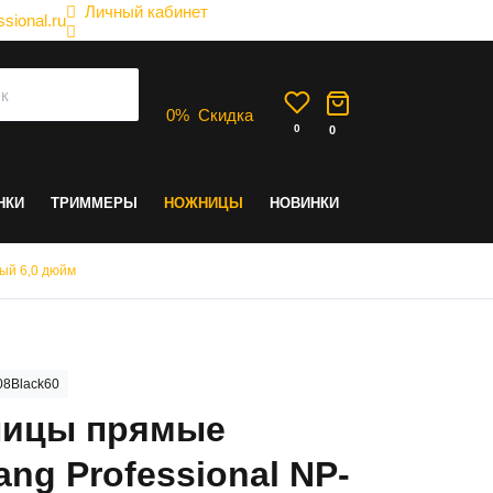
Личный кабинет
sional.ru
0
%
Скидка
0
0
НКИ
ТРИММЕРЫ
НОЖНИЦЫ
НОВИНКИ
ый 6,0 дюйм
8Black60
ицы прямые
ang Professional NP-