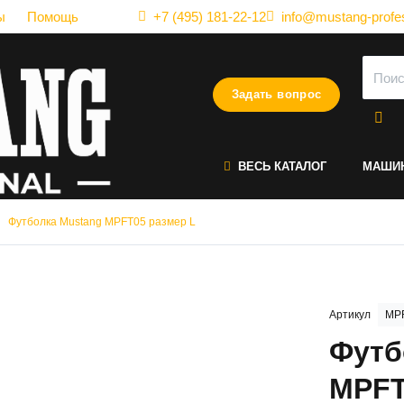
ы
Помощь
+7 (495) 181-22-12
info@mustang-profes
Задать вопрос
ВЕСЬ КАТАЛОГ
МАШИ
Футболка Mustang MPFT05 размер L
Артикул
MPF
Футб
MPFT