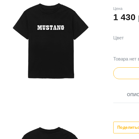
Цена
1 430
Цвет
Товара нет 
ОПИ
Поделить