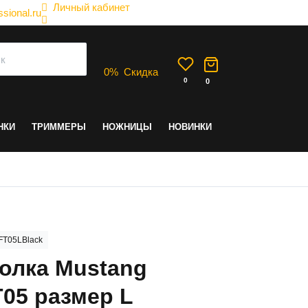
Личный кабинет
sional.ru
0
%
Скидка
0
0
НКИ
ТРИММЕРЫ
НОЖНИЦЫ
НОВИНКИ
T05LBlack
олка Mustang
05 размер L