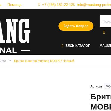
ы
Помощь
+7 (495) 181-22-12
info@mustang-profes
Задать вопрос
ВЕСЬ КАТАЛОГ
МАШИ
итва
Бритва шаветка Mustang MOBP07 Черный
Артикул
MO
Брит
MOBP