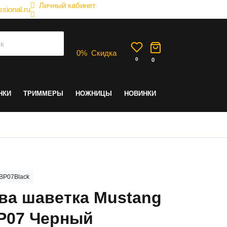
Личный кабинет
sional.ru
0
%
Скидка
0
0
НКИ
ТРИММЕРЫ
НОЖНИЦЫ
НОВИНКИ
BP07Black
ва шаветка Mustang
07 Черный