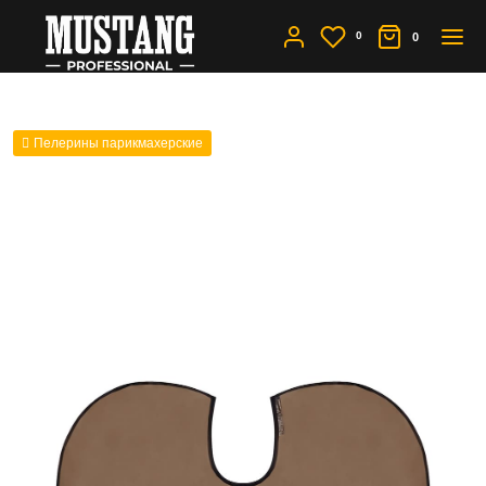
0
0
Пелерины парикмахерские