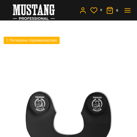
0
0
Пелерины парикмахерские