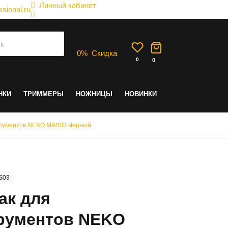
Личный кабинет
sional.ru
0
%
Скидка
0
0
НКИ
ТРИММЕРЫ
НОЖНИЦЫ
НОВИНКИ
трументов NEKO MAS03 Черный
S03
ак для
рументов NEKO