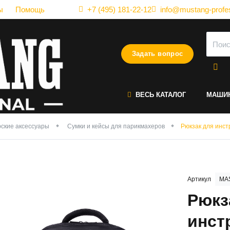
ы
Помощь
+7 (495) 181-22-12
info@mustang-profes
Задать вопрос
ВЕСЬ КАТАЛОГ
МАШИ
ские аксессуары
Сумки и кейсы для парикмахеров
Рюкзак для инс
Артикул
MA
Рюкз
инст