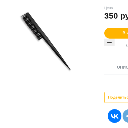
Цена
350
р
В 
ОПИ
Поделить