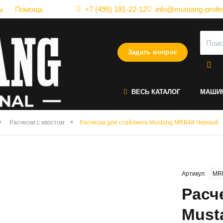
ы
Помощь
+7 (495) 181-22-12
info@mustang-profes
Задать вопрос
ВЕСЬ КАТАЛОГ
МАШИ
Расчески с хвостом
Расческа для стайлинга Mustang MRB48 Черный
Артикул
MR
Расч
Must