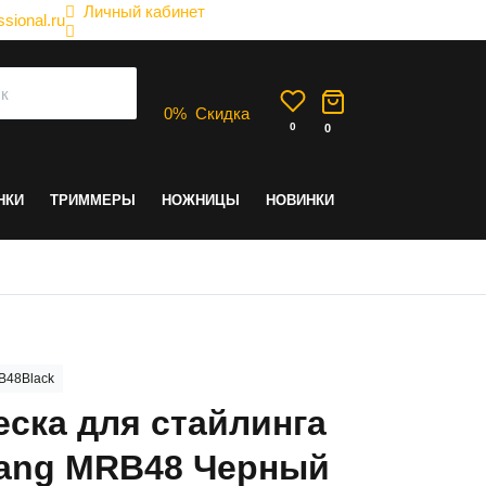
Личный кабинет
sional.ru
0
%
Скидка
0
0
НКИ
ТРИММЕРЫ
НОЖНИЦЫ
НОВИНКИ
B48Black
еска для стайлинга
ang MRB48 Черный