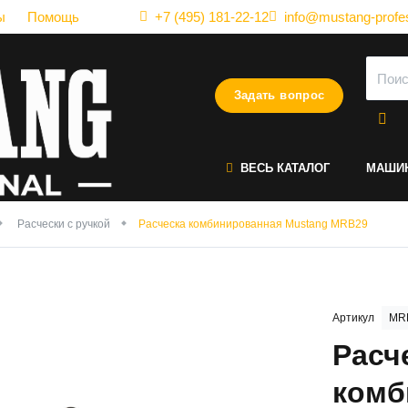
ы
Помощь
+7 (495) 181-22-12
info@mustang-profes
Задать вопрос
ВЕСЬ КАТАЛОГ
МАШИ
Расчески с ручкой
Расческа комбинированная Mustang MRB29
Артикул
MR
Расч
комб