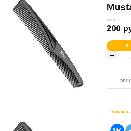
Must
Цена
200
р
В 
ОПИ
Поделить