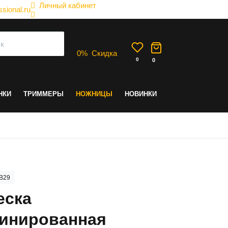
Личный кабинет
sional.ru
0
%
Скидка
0
0
НКИ
ТРИММЕРЫ
НОЖНИЦЫ
НОВИНКИ
B29
еска
инированная