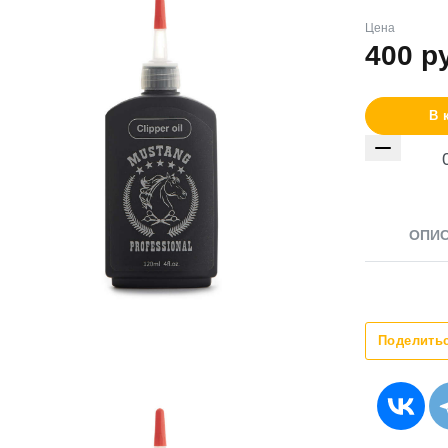
Цена
400
р
В 
ОПИ
Поделить