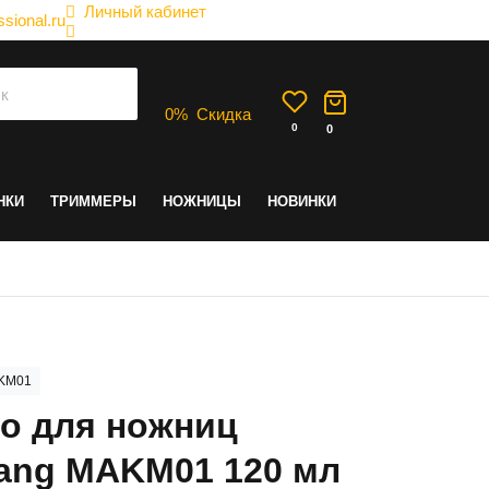
Личный кабинет
sional.ru
0
%
Скидка
0
0
НКИ
ТРИММЕРЫ
НОЖНИЦЫ
НОВИНКИ
KM01
о для ножниц
ang MAKM01 120 мл