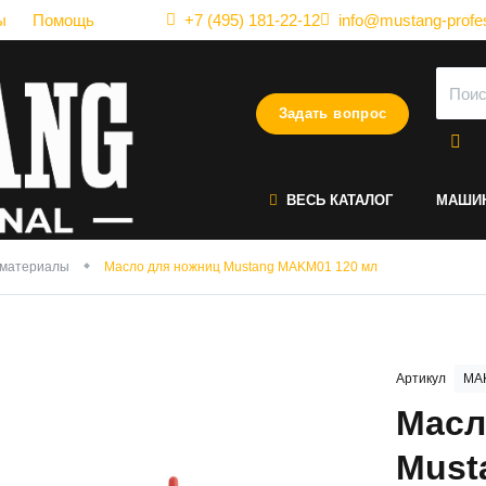
ы
Помощь
+7 (495) 181-22-12
info@mustang-profes
Задать вопрос
ВЕСЬ КАТАЛОГ
МАШИ
 материалы
Масло для ножниц Mustang MAKM01 120 мл
Артикул
MA
Масл
Must