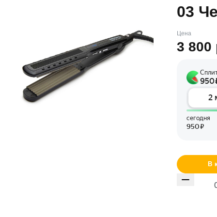
03 Ч
Цена
3 800
В 