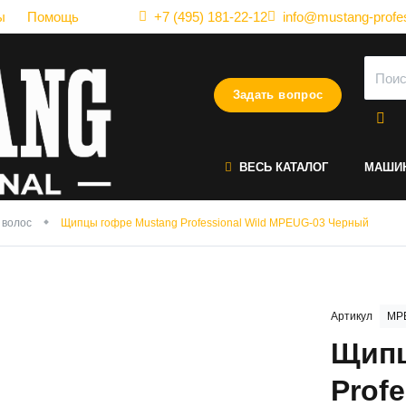
ы
Помощь
+7 (495) 181-22-12
info@mustang-profes
Задать вопрос
ВЕСЬ КАТАЛОГ
МАШИ
 волос
Щипцы гофре Mustang Professional Wild MPEUG-03 Черный
Артикул
MP
Щипц
Prof