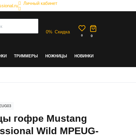
Личный кабинет
sional.ru
0
%
Скидка
0
0
НКИ
ТРИММЕРЫ
НОЖНИЦЫ
НОВИНКИ
EUG03
ы гофре Mustang
essional Wild MPEUG-