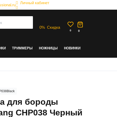
Личный кабинет
sional.ru
0
%
Скидка
0
0
НКИ
ТРИММЕРЫ
НОЖНИЦЫ
НОВИНКИ
038Black
а для бороды
ang CHP038 Черный