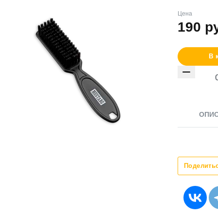
Цена
190
р
В 
ОПИ
Поделить