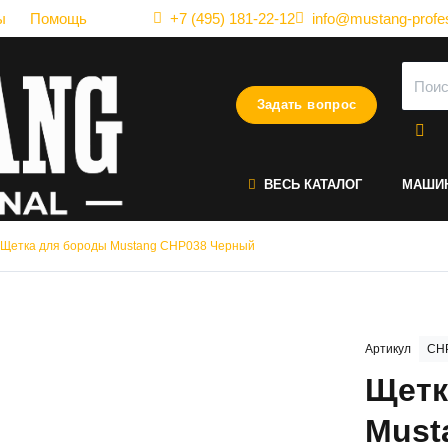
ы
Помощь
+7 (495) 181-22-12
info@mustang-profes
Задать вопрос
ВЕСЬ КАТАЛОГ
МАШИ
Щетка для бороды Mustang CHP038 Черный
Артикул
CHP
Щетк
Must