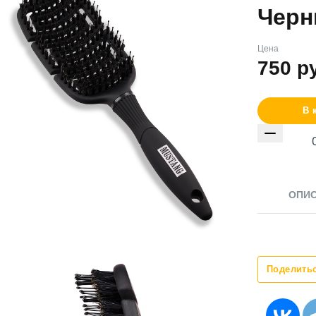
Чер
Цена
750
р
В 
ОПИ
Поделить