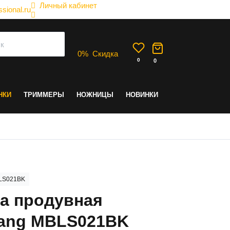
Личный кабинет
sional.ru
0
%
Скидка
0
0
НКИ
ТРИММЕРЫ
НОЖНИЦЫ
НОВИНКИ
LS021BK
а продувная
ang MBLS021BK