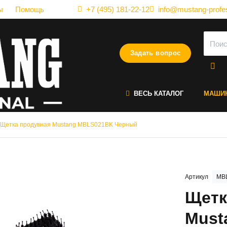
ы
Помощь
+7 (495) 181-22-12
info@mustang-profes
Задать вопрос
ВЕСЬ КАТАЛОГ
МАШИ
Щетка продувная Mustang MBLS021BK Черный
Артикул
MB
Щетк
Must