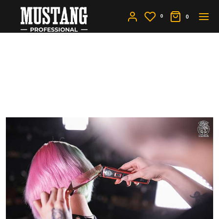
0
0
Чем отличается триммер
от машинки для стрижки
волос?