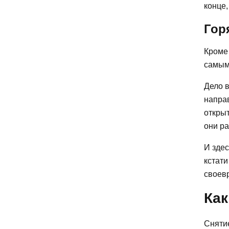
конце,
Гор
Кроме
самым
Дело в
направ
открыт
они ра
И здес
кстати
своев
Как
Сняти