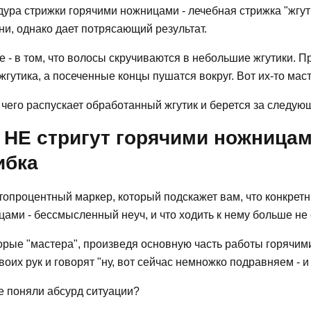
ура стрижки горячими ножницами - лечебная стрижка "жгут
и, однако дает потрясающий результат.
е - в том, что волосы скручиваются в небольшие жгутики. 
жгутика, а посеченные концы пушатся вокруг. Вот их-то мас
чего распускает обработанный жгутик и берется за следую
 НЕ стригут горячими ножница
ибка
стопроцентный маркер, который подскажет вам, что конкре
ами - бессмысленный неуч, и что ходить к нему больше не 
орые "мастера", произведя основную часть работы горячим
воих рук и говорят "ну, вот сейчас немножко подравняем -
е поняли абсурд ситуации?