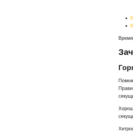
К
К
Время 
Зач
Гор
Помнит
Прави
секущи
Хорош
секущи
Хитрос