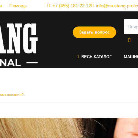
ы
Помощь
+7 (495) 181-22-12
info@mustang-profes
Задать вопрос
ВЕСЬ КАТАЛОГ
МАШИ
ячие ножницы? Что дает их 
спользование?