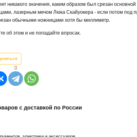
еет никакого значения, каким образом был срезан основно
цами, лазерным мечом Люка Скайуокера - если потом под п
резан обычными ножницами хотя бы миллиметр.
е об этом и не попадайте впросак.
делиться
оваров с доставкой по России
трументов, электрики и аксессуаров.