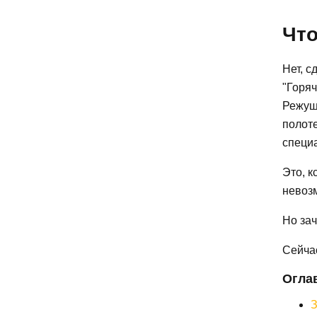
Что
Нет, с
"Горяч
Режущи
полоте
специа
Это, к
невоз
Но за
Сейча
Огла
З