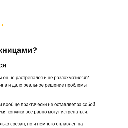
ка
ожницами?
ся
ы он не растрепался и не разлохматился?
нципа и дало реальное решение проблемы
 вообще практически не оставляет за собой
емя кончики все равно могут истрепаться.
олько срезан, но и немного оплавлен на