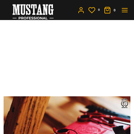
0
0
Формы ручек ножниц -
прямая,
верблюдообразная,
трехмерная. Как
выбирать?