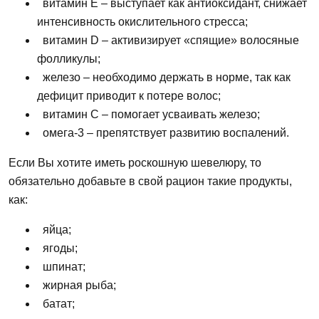
витамин Е – выступает
как
антиоксидант, снижает
интенсивность окислительного стресса;
витамин D – активизирует «спящие» волосяные
фолликулы;
железо – необходимо держать в норме, так
как
дефицит приводит к потере волос;
витамин С – помогает усваивать железо;
омега-3 – препятствует развитию воспалений.
Если Вы
хотите иметь роскошную шевелюру, то
обязательно добавьте в свой рацион такие продукты,
как:
яйца;
ягоды;
шпинат;
жирная рыба;
батат;