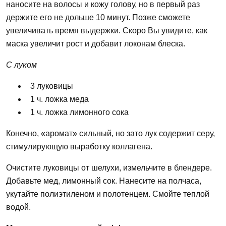
наносите на волосы и
кожу
голову,
но
в первый раз
держите его
не
дольше 10 минут. Позже сможете
увеличивать время выдержки. Скоро Вы увидите,
как
маска увеличит
рост
и добавит локонам блеска.
С луком
3 луковицы
1 ч. ложка меда
1 ч. ложка лимонного сока
Конечно, «аромат» сильный,
но
зато лук содержит серу,
стимулирующую выработку коллагена.
Очистите луковицы от шелухи, измельчите в блендере.
Добавьте мед, лимонный сок. Нанесите на полчаса,
укутайте полиэтиленом и
полотенцем.
Смойте теплой
водой.