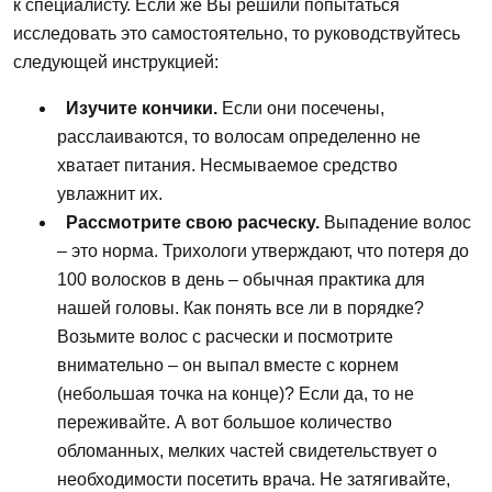
к специалисту.
Если
же
Вы
решили попытаться
исследовать
это
самостоятельно, то руководствуйтесь
следующей инструкцией:
Изучите кончики.
Если
они посечены,
расслаиваются, то волосам определенно
не
хватает питания. Несмываемое
средство
увлажнит
их.
Рассмотрите свою расческу.
Выпадение
волос
–
это
норма. Трихологи утверждают,
что
потеря до
100 волосков в день – обычная практика для
нашей
головы
.
Как
понять все ли в порядке?
Возьмите
волос
с расчески и посмотрите
внимательно – он выпал вместе с корнем
(небольшая точка на конце)?
Если
да, то
не
переживайте. А вот большое количество
обломанных, мелких частей свидетельствует о
необходимости посетить врача.
Не
затягивайте,