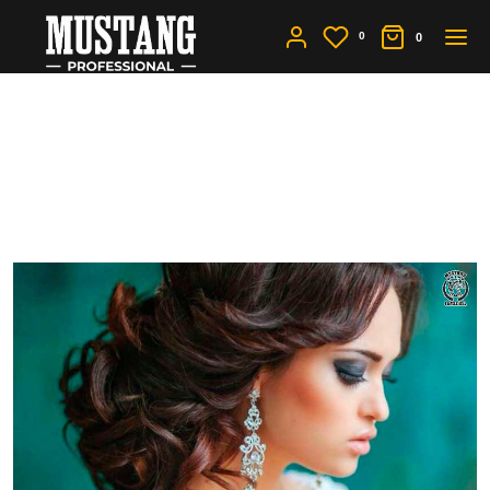
0
0
Какие прически в моде в
2019? Какую выбрать
вам?