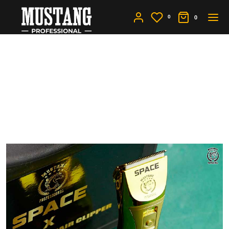
0
0
Машинка для стрижки
волос для
профессионалов - как
выбирать?