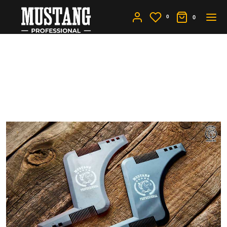
0
0
Мужская расческа
барбера - чем отличается
от обычных расчесок?