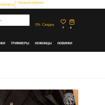
Личный кабинет
sional.ru
0
%
Скидка
0
0
НКИ
ТРИММЕРЫ
НОЖНИЦЫ
НОВИНКИ
каким должен быть?