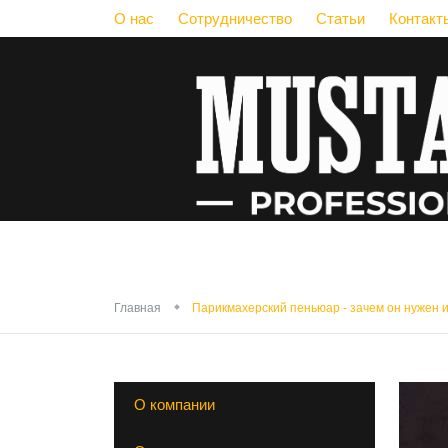
О нас
Сотрудничество
Статьи
Контакт
Парикмахерский пе
Главная
Парикмахерский пеньюар - зачем он нужен 
О компании