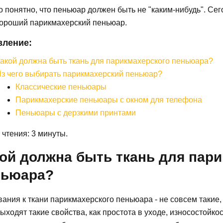
 понятно, что пеньюар должен быть не "каким-нибудь". Сег
хороший парикмахерский пеньюар.
вление:
акой должна быть ткань для парикмахерского пеньюара?
з чего выбирать парикмахерский пеньюар?
Классические пеньюары
Парикмахерские пеньюары с окном для телефона
Пеньюары с дерзкими принтами
чтения: 3 минуты.
ой должна быть ткань для пар
ньюара?
ания к ткани парикмахерского пеньюара - не совсем такие,
ыходят такие свойства, как простота в уходе, износостойко