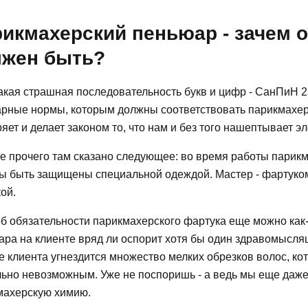
икмахерский пеньюар - зачем о
лжен быть?
акая страшная последовательность букв и цифр - СанПиН 2.1
арные нормы, которым должны соответствовать парикмахерс
яет и делает законом то, что нам и без того нашептывает э
е прочего там сказано следующее: во время работы парикма
ы быть защищены специальной одеждой. Мастер - фартуком
ой.
б обязательности парикмахерского фартука еще можно как-
ра на клиенте вряд ли оспорит хотя бы один здравомыслящ
е клиента угнездится множество мелких обрезков волос, к
льно невозможным. Уже не поспоришь - а ведь мы еще даже
махерскую химию.