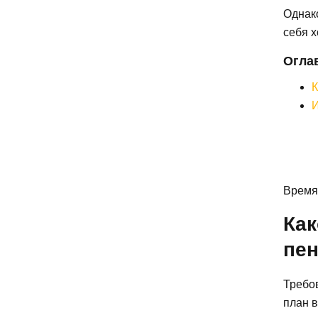
Однако
себя 
Огла
К
И
Время 
Как
пе
Требов
план в