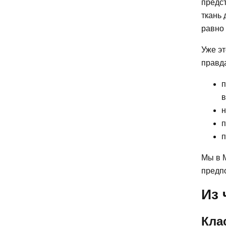
предст
ткань 
равно 
Уже эт
правд
п
в
н
п
п
Мы в M
предп
Из 
Кла