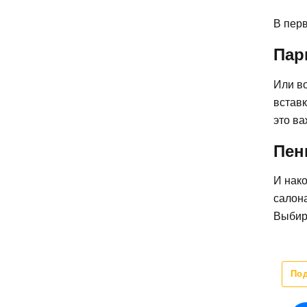
В перв
Пар
Или в
вставк
это ва
Пен
И нако
салона
Выбир
По