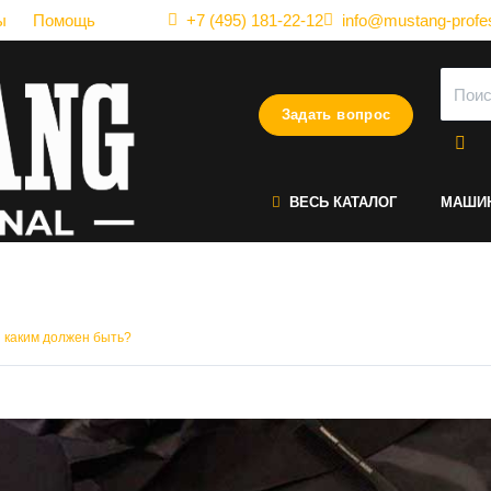
ы
Помощь
+7 (495) 181-22-12
info@mustang-profes
Задать вопрос
ВЕСЬ КАТАЛОГ
МАШИ
ньюар - зачем он нужен и 
и каким должен быть?