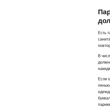
Пар
до
Есть т
санит
повтор
В числ
должн
накидк
Если о
пеньюа
одежд
буква
парик