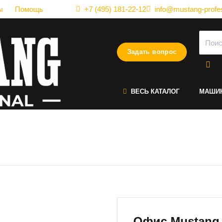
ы
Помощь
+7 (495) 181-22-12
info@mustang-profes
Задать вопрос
ВЕСЬ КАТАЛОГ
МАШИ
римир Дилер главная стран
Офис Mustang 