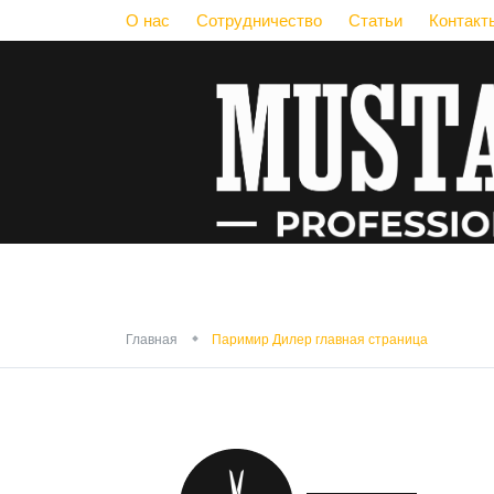
О нас
Сотрудничество
Статьи
Контакт
Па
Главная
Паримир Дилер главная страница