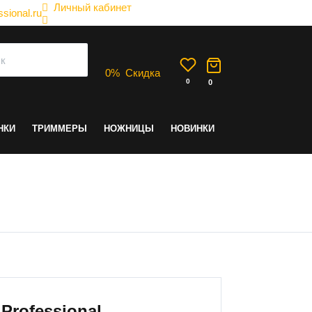
Личный кабинет
sional.ru
0
%
Скидка
0
0
НКИ
ТРИММЕРЫ
НОЖНИЦЫ
НОВИНКИ
ица
Professional