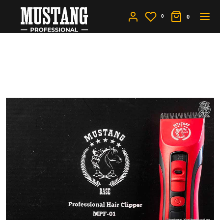
0
0
Как почистить машинку
для стрижки?