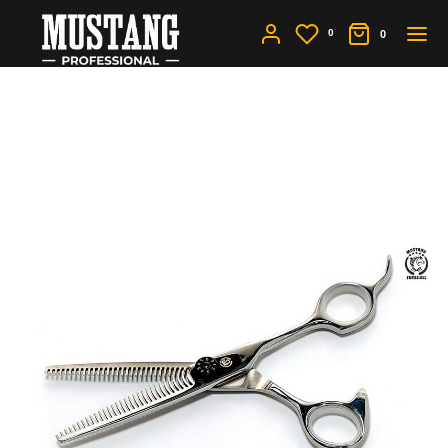
0
0
Правильные
филировочные ножницы
- какие они?