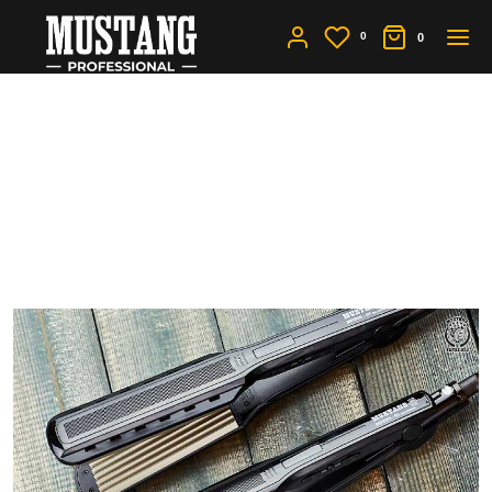
0
0
Прямые и
гофрированные утюжки
для волос - тренды 2019
года