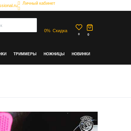
Личный кабинет
sional.ru
0
%
Скидка
0
0
НКИ
ТРИММЕРЫ
НОЖНИЦЫ
НОВИНКИ
и где купить?