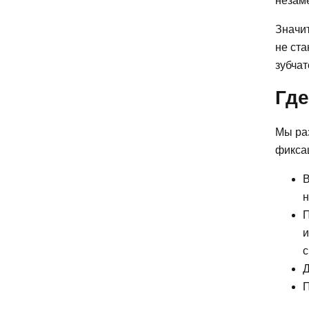
незам
Значит
не ста
зубчат
Где
Мы ра
фиксац
В
н
П
и
с
Д
П