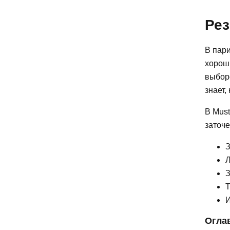
Рез
В пар
хорош 
выбор
знает,
В Mus
заточ
З
Л
З
Т
И
Огла