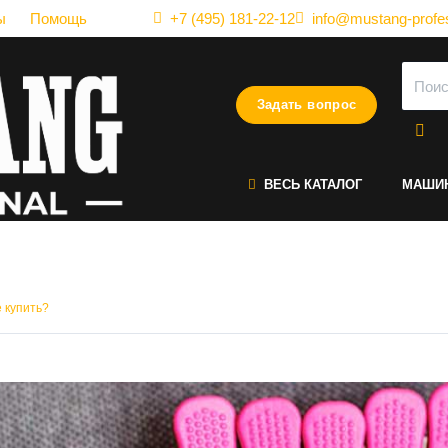
ы
Помощь
+7 (495) 181-22-12
info@mustang-profes
Задать вопрос
ВЕСЬ КАТАЛОГ
МАШИ
м для волос - зачем нужен 
е купить?