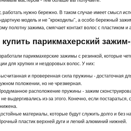
енимым мастером - тем больше вы получаете.
, работать нужно бережно. В таком случае имеет смысл исп
ндартную модель и не "крокодилы", а особо бережный зажи
ому полотну зажима, смягчает контакт волос с пластиком 
 купить парикмахерский зажим
зработали парикмахерские зажимы с резинкой, которые чет
ии для хрупких и нездоровых волос. У них:
ысчитанная и проверенная сила пружины - достаточная для
ужном положении, но не чрезмерная.
родуманное расположение пружины - зажим сконструирован
 не выдергивались из-за этого. Конечно, если постараться, 
нижена.
остойные материалы, которые будут служить долго и без н
рочный пластик верхней дуги и легкий алюминий нижней.