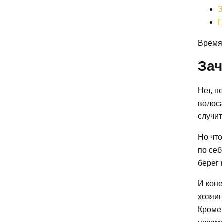
З
Г
Время 
Зач
Нет, н
волос
случит
Но что
по себ
берег 
И коне
хозяин
Кроме 