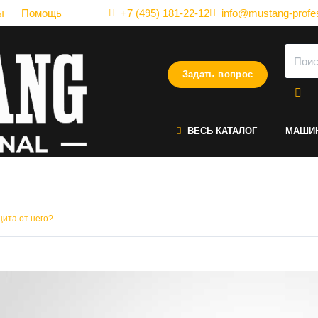
ы
Помощь
+7 (495) 181-22-12
info@mustang-profes
Задать вопрос
ВЕСЬ КАТАЛОГ
МАШИ
ипцов для волос - есть ли 
щита от него?