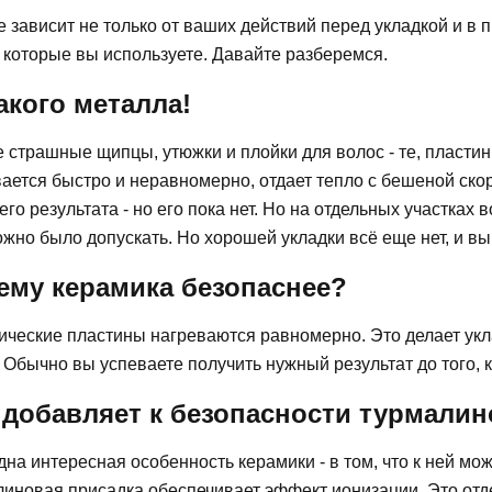
 зависит не только от ваших действий перед укладкой и в п
 которые вы используете. Давайте разберемся.
акого металла!
страшные щипцы, утюжки и плойки для волос - те, пластин
ается быстро и неравномерно, отдает тепло с бешеной ско
го результата - но его пока нет. Но на отдельных участках
ожно было допускать. Но хорошей укладки всё еще нет, и 
ему керамика безопаснее?
ические пластины нагреваются равномерно. Это делает ук
 Обычно вы успеваете получить нужный результат до того, 
 добавляет к безопасности турмалин
на интересная особенность керамики - в том, что к ней мо
иновая присадка обеспечивает эффект ионизации. Это отде