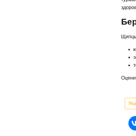
здоров
Бе
Щипцы
к
э
т
Оценит
По