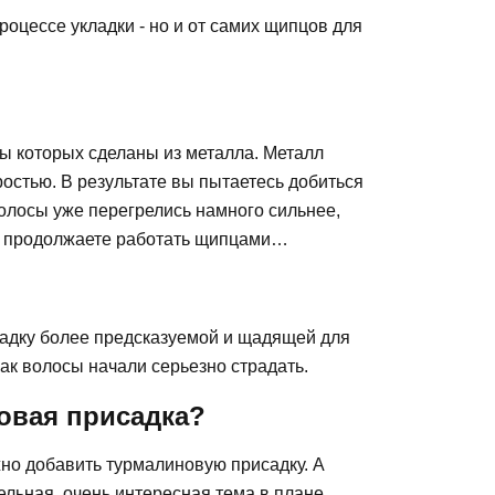
роцессе укладки - но и от самих щипцов для
ы которых сделаны из металла. Металл
ростью. В результате вы пытаетесь добиться
 волосы уже перегрелись намного сильнее,
вы продолжаете работать щипцами…
ладку более предсказуемой и щадящей для
как волосы начали серьезно страдать.
овая присадка?
жно добавить турмалиновую присадку. А
льная, очень интересная тема в плане