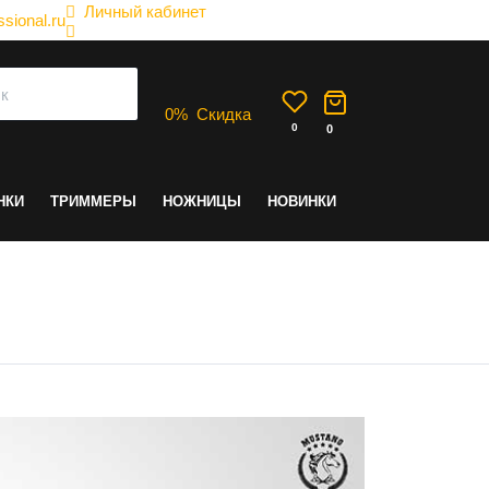
Личный кабинет
sional.ru
0
%
Скидка
0
0
НКИ
ТРИММЕРЫ
НОЖНИЦЫ
НОВИНКИ
защита от него?