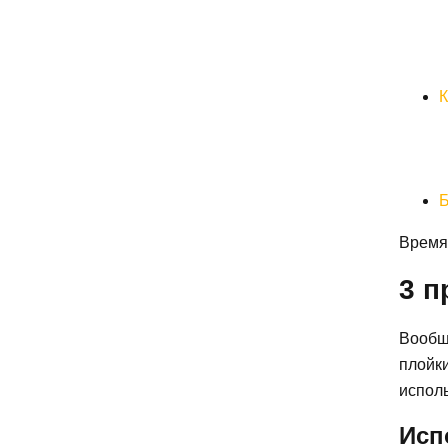
К
Б
Время 
3 п
Вообще
плойки
исполь
Исп