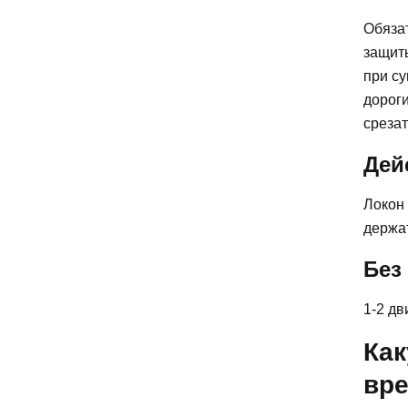
Обяза
защиты
при су
дороги
срезат
Дей
Локон 
держат
Без
1-2 дв
Как
вр