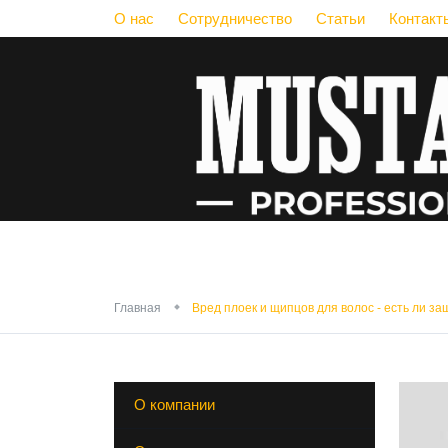
О нас
Сотрудничество
Статьи
Контакт
Вред плоек и щ
Главная
Вред плоек и щипцов для волос - есть ли за
О компании