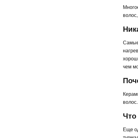
Многое
волос,
Ник
Самые 
нагрев
хороше
чем м
Поч
Керам
волос.
Что
Еще од
турмал