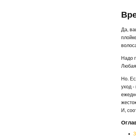
Вре
Да, в
плойке
волоса
Надо п
Любая.
Но. Ес
уход -
ежедне
жесто
И, соо
Огла
3