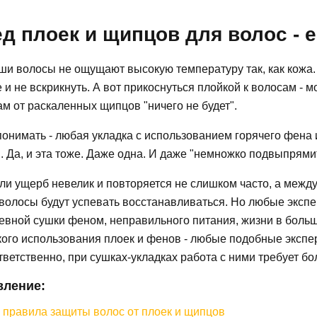
д плоек и щипцов для волос - е
аши волосы не ощущают высокую температуру так, как кожа
 и не вскрикнуть. А вот прикоснуться плойкой к волосам - мо
м от раскаленных щипцов "ничего не будет".
онимать - любая укладка с использованием горячего фена 
 Да, и эта тоже. Даже одна. И даже "немножко подвыпрямит
ли ущерб невелик и повторяется не слишком часто, а межд
 волосы будут успевать восстанавливаться. Но любые эксп
вной сушки феном, неправильного питания, жизни в большо
кого использования плоек и фенов - любые подобные эксп
тветственно, при сушках-укладках работа с ними требует б
вление:
 правила защиты волос от плоек и щипцов