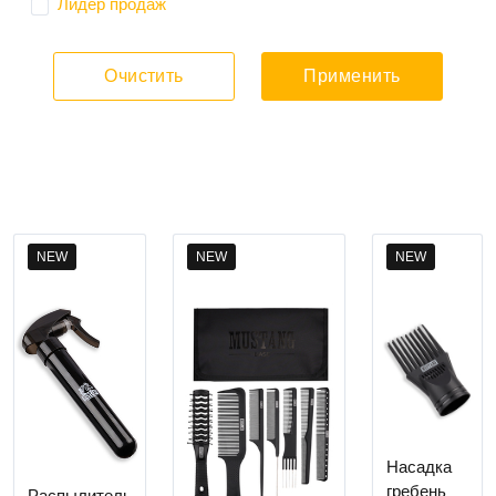
Лидер продаж
Очистить
Применить
NEW
NEW
NEW
Насадка
гребень
Распылитель