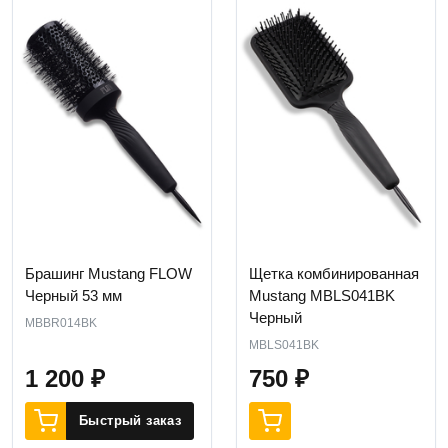
Брашинг Mustang FLOW
Щетка комбинированная
Черный 53 мм
Mustang MBLS041BK
Черный
MBBR014BK
MBLS041BK
1 200
₽
750
₽
Быстрый заказ