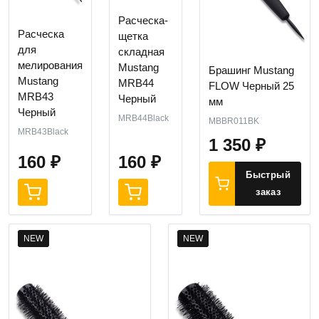
Расческа-
Расческа
щетка
для
складная
мелирования
Mustang
Брашинг Mustang
Mustang
MRB44
FLOW Черный 25
MRB43
Черный
мм
Черный
MRB44Black
MBBR011BK
MRB43Black
1 350
₽
160
₽
160
₽
Быстрый
заказ
NEW
NEW