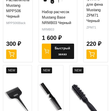
для фена
Mustang
Mustang
MPPS06
Набор расчесок
ZPM71
Черный
Mustang Base
Черный
NRMB03 Черный
MPPS06Black
ZPM71
NRMB03
1 600
₽
300
₽
220
₽
Быстрый
заказ
NEW
NEW
NEW