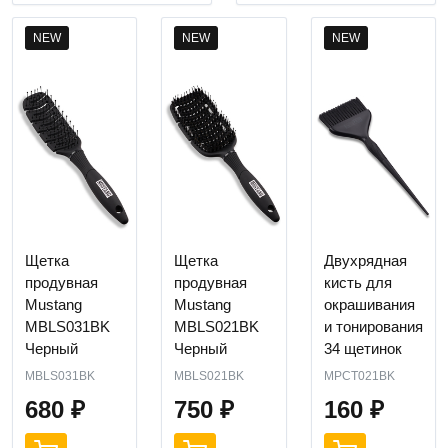
NEW
NEW
NEW
Щетка
Щетка
Двухрядная
продувная
продувная
кисть для
Mustang
Mustang
окрашивания
MBLS031BK
MBLS021BK
и тонирования
Черный
Черный
34 щетинок
MBLS031BK
MBLS021BK
MPCT021BK
680
₽
750
₽
160
₽