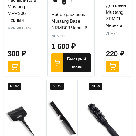
для фена
Mustang
Mustang
MPPS06
Набор расчесок
ZPM71
Черный
Mustang Base
Черный
NRMB03 Черный
MPPS06Black
ZPM71
NRMB03
1 600
₽
300
₽
220
₽
Быстрый
заказ
NEW
NEW
NEW