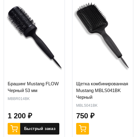
Брашинг Mustang FLOW
Щетка комбинированная
Черный 53 мм
Mustang MBLS041BK
Черный
MBBR014BK
MBLS041BK
1 200
₽
750
₽
Быстрый заказ