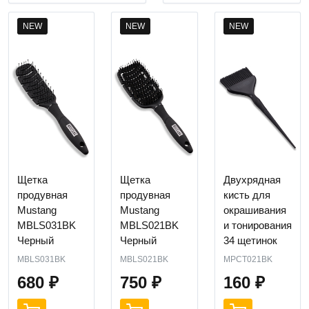
NEW
NEW
NEW
Щетка
Щетка
Двухрядная
продувная
продувная
кисть для
Mustang
Mustang
окрашивания
MBLS031BK
MBLS021BK
и тонирования
Черный
Черный
34 щетинок
MBLS031BK
MBLS021BK
MPCT021BK
680
₽
750
₽
160
₽