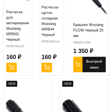
Расческа-
Расческа
щетка
для
складная
мелирования
Mustang
Брашинг Mustang
Mustang
MRB44
FLOW Черный 25
MRB43
Черный
мм
Черный
MRB44Black
MBBR011BK
MRB43Black
1 350
₽
160
₽
160
₽
Быстрый
заказ
NEW
NEW