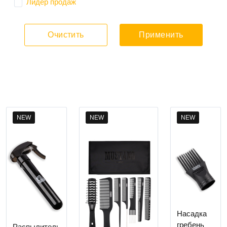
Лидер продаж
Очистить
Применить
NEW
NEW
NEW
Насадка
гребень
Распылитель