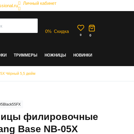
Личный кабинет
sional.ru
0
%
Скидка
0
0
НКИ
ТРИММЕРЫ
НОЖНИЦЫ
НОВИНКИ
5X Чёрный 5,5 дюйм
5Black55FX
ицы филировочные
ang Base NB-05X